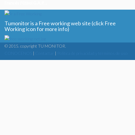
Francés Fútbol G.A.P. ..
Tumonitor is a Free working web site (click Free
Working icon for more info)
© 2015. copyright TU MONITOR.
CONOCENOS
|
Contactar
|
Politica de privacidad y términos de uso