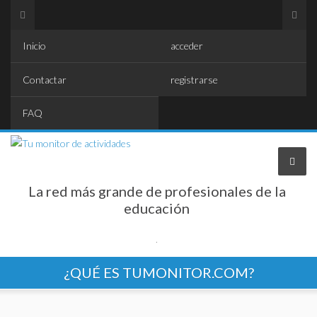
Inicio
acceder
Contactar
registrarse
FAQ
La red más grande de profesionales de la
educación
.
¿QUÉ ES TUMONITOR.COM?
Encontrar profesionales
SUBIR tus datos profesionales