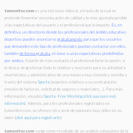
tumonitor.com
es una red socio-laboral, a través de la cual se
¿QUÉ ES TUMONITOR.COM?
pretende fomentar una educación de calidad y lo más ajustada posible
a las expectativas del usuario y el profesional que la imparte.
Es, en
definitiva, un directorio donde los profesionales del ámbito educativo-
deportivo pueden anunciarse
gratuitamente
para que los usuarios
que demanden este tipo de profesionales puedan contactar con ellos,
también
de forma gratuita
, en base a unas expectativas predefinidas
por ambos
.
A partir de este contacto el profesional tiene la opción, si
lo desea, de gestionar todo lo relativo y necesario para su actividad a
nivel técnico y administrativo de una manera muy cómoda y sencilla a
través del sistema
Sporta
(aspectos relativos a su contratación,
emisión de facturas, solicitud de seguros o materiales,…). Para más
información, visualiza
Sporta- Free Working (
click aquí para más
información
)
. Además, para los profesionales registrados en
tumonitor.com, se ofrecen otra serie de opciones muy útiles en su
labor (
click aquí para registrarte
)
tumonitor.com
surge como resultado de un análisis exhaustivo de la